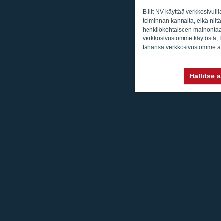
Billit NV käyttää verkkosivuil
toiminnan kannalta, eikä niitä
henkilökohtaiseen mainontaan 
verkkosivustomme käytöstä, IP
tahansa verkkosivustomme al
Hallitse 