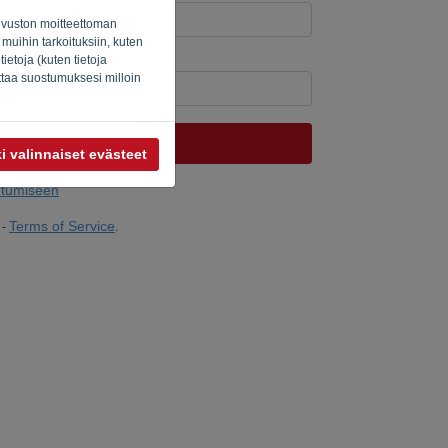
osivuston moitteettoman
 muihin tarkoituksiin, kuten
etoja (kuten tietoja
ne? Täytä '
'.
uttaa suostumuksesi milloin
LÄHETÄ LINKKI
i valinnaiset evästeet
autumiseen
Terms of Service
-
.