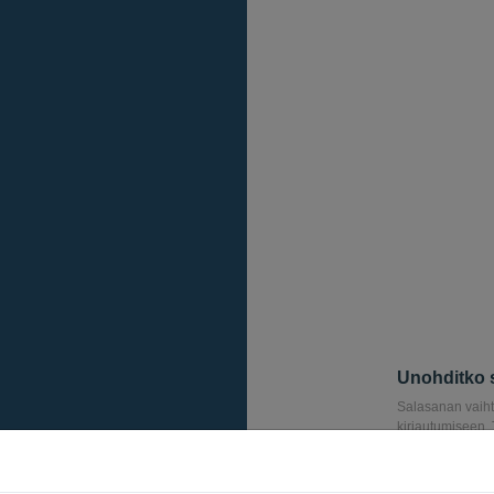
Unohditko 
Salasanan vaihta
kirjautumiseen.
avulla voit nolla
Sähköposti