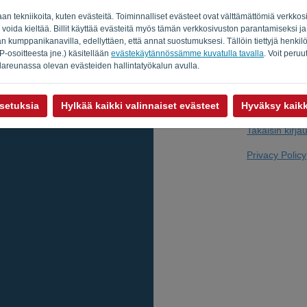
laan tekniikoita, kuten evästeitä. Toiminnalliset evästeet ovat välttämättömiä verkk
 voida kieltää. Billit käyttää evästeitä myös tämän verkkosivuston parantamiseksi ja
kumppanikanavilla, edellyttäen, että annat suostumuksesi. Tällöin tiettyjä henkilöti
Etkö ole tietoko
-osoitteesta jne.) käsitellään
evästekäytännössämme kuvatulla tavalla
. Voit peru
areunassa olevan evästeiden hallintatyökalun avulla.
asetuksia
Hylkää kaikki valinnaiset evästeet
Hyväksy kaikk
Takaisin kirj
Privacy Policy