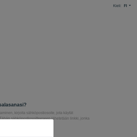
Kieli:
FI
salasanasi?
minen, kirjoita sähköpostiosoite, jota käytät
 Tähän sähköpostiosoitteeseen lähetetään linkki, jonka
ta salasanasi.