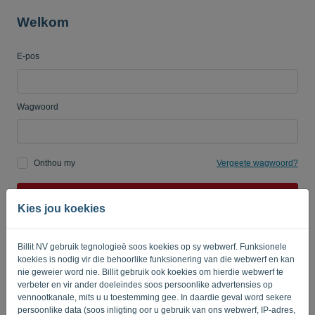
Welkom
E-pos
Taal:
AF
Wagwoord
Onthou my
Vergeete wagwoord?
TEKEN IN
Kies jou koekies
Billit NV gebruik tegnologieë soos koekies op sy webwerf. Funksionele
koekies is nodig vir die behoorlike funksionering van die webwerf en kan
nie geweier word nie. Billit gebruik ook koekies om hierdie webwerf te
verbeter en vir ander doeleindes soos persoonlike advertensies op
vennootkanale, mits u u toestemming gee. In daardie geval word sekere
Privaatheidsbeleid
-
Terme en voorwaardes
persoonlike data (soos inligting oor u gebruik van ons webwerf, IP-adres,