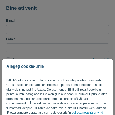
Bine ati venit
E-mail
Limbă:
RO
Parola
Amintește-mi
Am uitat parola?
Alegeți cookie-urile
AUTENTIFICARE
Billit NV utilizează tehnologii precum cookie-urile pe site-ul său web.
Cookie-urile funcționale sunt necesare pentru buna funcționare a site-
ului web și nu pot fi refuzate. De asemenea, Billit utilizează cookie-uri
pentru a îmbunătăți acest site web și în alte scopuri, cum ar fi publicitatea
personalizată pe canalele partenere, cu condiția să vă dați
consimțământul. În acest caz, anumite date cu caracter personal (cum ar
fi informații despre utilizarea de către dvs. a site-ului nostru web, adresa
Politica de Confidențialitate
-
Termeni si Conditii
IP etc.) sunt prelucrate așa cum este descris în
politica noastră privind