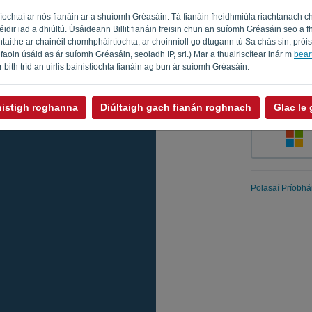
íochtaí ar nós fianáin ar a shuíomh Gréasáin. Tá fianáin fheidhmiúla riachtanach c
féidir iad a dhiúltú. Úsáideann Billit fianáin freisin chun an suíomh Gréasáin seo 
taithe ar chainéil chomhpháirtíochta, ar choinníoll go dtugann tú Sa chás sin, prói
Cuir i gcu
faoin úsáid as ár suíomh Gréasáin, seoladh IP, srl.) Mar a thuairiscítear inár m
beart
 ar bith tríd an uirlis bainistíochta fianáin ag bun ár suíomh Gréasáin.
nistigh roghanna
Diúltaigh gach fianán roghnach
Glac le
Polasaí Príobhá