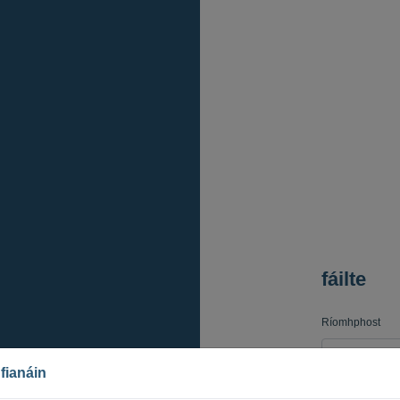
fáilte
Ríomhphost
fianáin
Pasfhocal