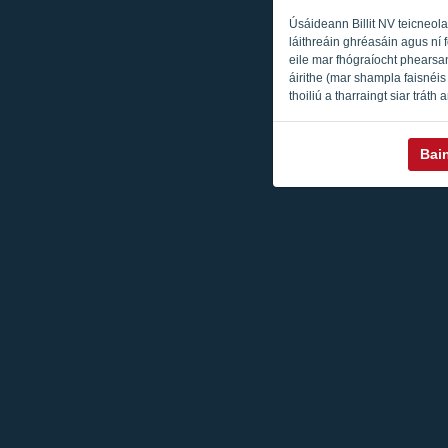
Úsáideann Billit NV teicneola
láithreáin ghréasáin agus ní 
eile mar fhógraíocht phearsan
áirithe (mar shampla faisnéis 
thoiliú a tharraingt siar tráth
Bai