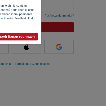
hun feidhmiú ceart an
a fheabhsú agus chun críocha
seáiltear sonraí pearsanta
imhne dom
Pasfhocal dearmadta?
as fi
anán. Féadfaidh tú do
SÍNIGH ISTEACH
 gach fianán roghnach
ideachta
-
Téarmaí agus Coinníollacha