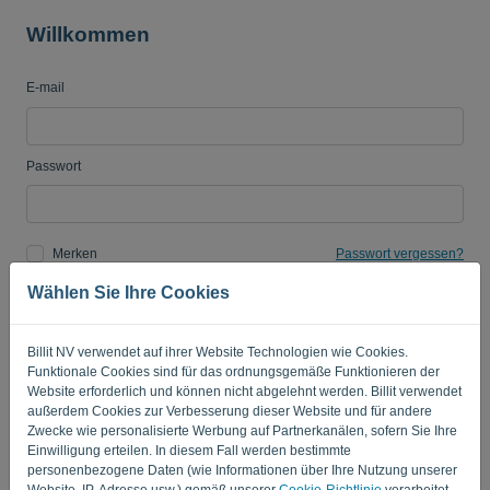
Willkommen
E-mail
Sprache:
DE
Passwort
Merken
Passwort vergessen?
Wählen Sie Ihre Cookies
ANMELDEN
Billit NV verwendet auf ihrer Website Technologien wie Cookies.
Funktionale Cookies sind für das ordnungsgemäße Funktionieren der
Website erforderlich und können nicht abgelehnt werden. Billit verwendet
außerdem Cookies zur Verbesserung dieser Website und für andere
Zwecke wie personalisierte Werbung auf Partnerkanälen, sofern Sie Ihre
Einwilligung erteilen. In diesem Fall werden bestimmte
personenbezogene Daten (wie Informationen über Ihre Nutzung unserer
Datenschutzrichtlinie
-
Allgemeine Geschäftsbedingungen
Website, IP-Adresse usw.) gemäß unserer
Cookie-Richtlinie
verarbeitet.